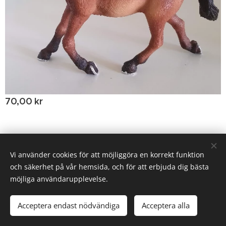
70,00
kr
© 2020 Birgitta Helm, Broestorp 1175, 289 93 Broby
Vi använder cookies för att möjliggöra en korrekt funktion
och säkerhet på vår hemsida, och för att erbjuda dig bästa
Cookies
möjliga användarupplevelse.
Lägg i kundvagnen
Acceptera endast nödvändiga
Acceptera alla