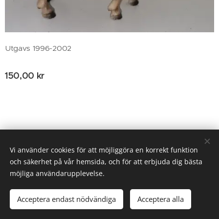
Utgavs 1996-2002
150,00
kr
© 2020 Birgitta Helm, Broestorp 1175, 289 93 Broby
Vi använder cookies för att möjliggöra en korrekt funktion
och säkerhet på vår hemsida, och för att erbjuda dig bästa
Cookies
möjliga användarupplevelse.
Tillfälligt slut
Acceptera endast nödvändiga
Acceptera alla