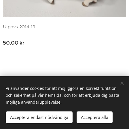
Utgavs 2014-19
50,00
kr
© 2020 Birgitta Helm, Broestorp 1175, 289 93 Broby
Vi använder cookies för att möjliggöra en korrekt funktion
och säkerhet på vår hemsida, och för att erbjuda dig bästa
Cookies
möjliga användarupplevelse.
Lägg i kundvagnen
Acceptera endast nödvändiga
Acceptera alla