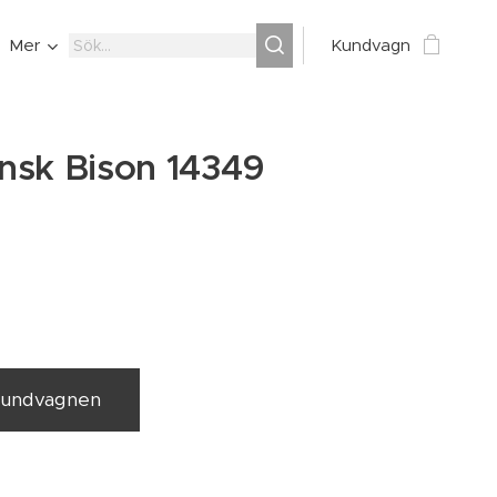
Mer
Kundvagn
nsk Bison 14349
 kundvagnen