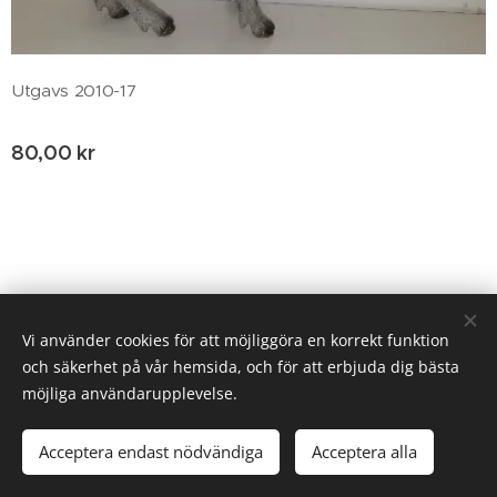
Utgavs 2010-17
80,00
kr
© 2020 Birgitta Helm, Broestorp 1175, 289 93 Broby
Vi använder cookies för att möjliggöra en korrekt funktion
och säkerhet på vår hemsida, och för att erbjuda dig bästa
Cookies
möjliga användarupplevelse.
Lägg i kundvagnen
Acceptera endast nödvändiga
Acceptera alla