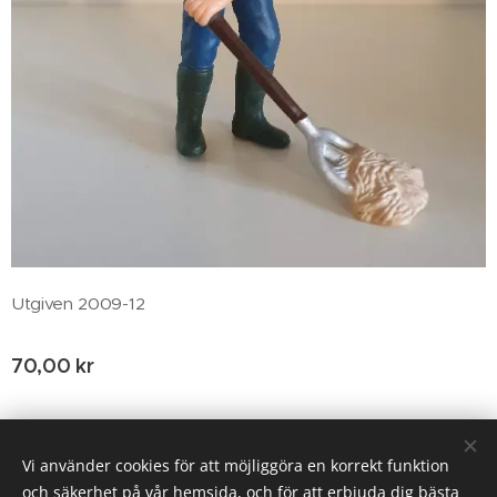
Utgiven 2009-12
70,00
kr
© 2020 Birgitta Helm, Broestorp 1175, 289 93 Broby
Vi använder cookies för att möjliggöra en korrekt funktion
och säkerhet på vår hemsida, och för att erbjuda dig bästa
Cookies